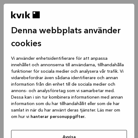
Denna webbplats använder
cookies
Vi använder enhetsidentifierare för att anpassa
innehållet och annonserna till användarna, tillhandahålla
funktioner för sociala medier och analysera vår trafik. Vi
vidarebefordrar även sådana identifierare och annan
information från din enhet till de sociala medier och
annons- och analysföretag som vi samarbetar med.
Dessa kan i sin tur kombinera informationen med annan
information som du har tillhandahållit eller som de har
samlat in när du har använt deras tjänster. Läs mer om
om hur vi
hanterar personuppgifter.
Application error: a client-side exception has occurred
while
loading
www.kvik.se
(see the browser console for more
Avvisa