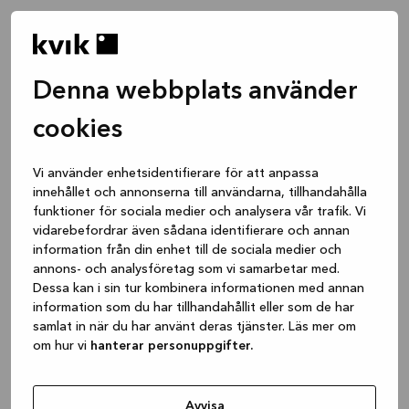
Denna webbplats använder
cookies
Vi använder enhetsidentifierare för att anpassa
innehållet och annonserna till användarna, tillhandahålla
funktioner för sociala medier och analysera vår trafik. Vi
vidarebefordrar även sådana identifierare och annan
information från din enhet till de sociala medier och
annons- och analysföretag som vi samarbetar med.
Dessa kan i sin tur kombinera informationen med annan
information som du har tillhandahållit eller som de har
samlat in när du har använt deras tjänster. Läs mer om
om hur vi
hanterar personuppgifter.
Application error: a client-side exception has occurred
while
loading
www.kvik.se
(see the browser console for more
Avvisa