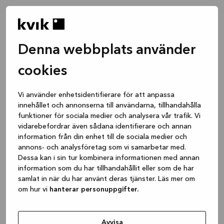
Denna webbplats använder
cookies
Vi använder enhetsidentifierare för att anpassa
innehållet och annonserna till användarna, tillhandahålla
funktioner för sociala medier och analysera vår trafik. Vi
vidarebefordrar även sådana identifierare och annan
information från din enhet till de sociala medier och
annons- och analysföretag som vi samarbetar med.
Dessa kan i sin tur kombinera informationen med annan
information som du har tillhandahållit eller som de har
samlat in när du har använt deras tjänster. Läs mer om
om hur vi
hanterar personuppgifter.
Application error: a client-side exception has occurred
while
loading
www.kvik.se
(see the browser console for more
Avvisa