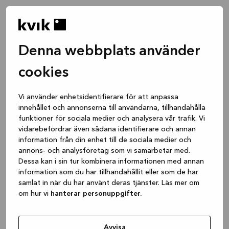
Denna webbplats använder
cookies
Vi använder enhetsidentifierare för att anpassa
innehållet och annonserna till användarna, tillhandahålla
funktioner för sociala medier och analysera vår trafik. Vi
vidarebefordrar även sådana identifierare och annan
information från din enhet till de sociala medier och
annons- och analysföretag som vi samarbetar med.
Dessa kan i sin tur kombinera informationen med annan
information som du har tillhandahållit eller som de har
samlat in när du har använt deras tjänster. Läs mer om
om hur vi
hanterar personuppgifter.
Application error: a client-side exception has occurred
while
loading
www.kvik.se
(see the browser console for more
Avvisa